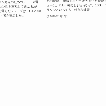
めの練習】 練習メニュー 私がやった練習
マラソン完走のためのシューズ選
ューは、25km 峠走とジョギング。100km 
ョン性を重視して選ぶ 私が
ラソンといっても、特別な練習...
用で選んだシューズは、GT-2000
。( 私が完走した...
2019年1月18日