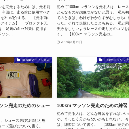
ラソンを完走するためには、走る前
初めて100km マラソンを走る人は、レー
 今回は、走る前に使用すべき
どんなものか想像つかないと思う。 私も
を3つ紹介する。 【走る前に
てのときは、わけがわからずがむしゃらに
アイテム】 プロテクトJ1
った。それで失敗したこともある。 私と
 は、足裏の血豆対策に使用す
失敗をしないようレースの走り方のコツを
ソン...
く。 【100km マラソン完走の...
2019年1月19日
100kmマラソン完走
100kmマラソン
マラソン完走のためのシュー
100km マラソン完走のための練習
初めて走る人は、どんな練習をすればいい
か、まったく分からないかもしれない。 
は、シューズ選びは悩むと思
は、練習について書く。 【100km 完走
シューズ選びについて書く。