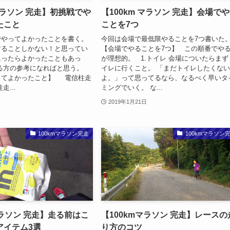
 マラソン 完走】初挑戦でや
【100km マラソン 完走】会場で
たこと
ことを7つ
でやってよかったことを書く。
今回は会場で最低限やることを7つ書いた
することしかない！と思ってい
【会場でやることを7つ】 この順番でや
返ったらよかったこともあっ
が理想的。 1.トイレ 会場についたらまず
する方の参考になればと思う。
イレに行くこと。 「まだトイレしたくな
ってよかったこと】 電信柱走
よ。」って思ってるなら、なるべく早いタ
走...
ミングでいく。 な...
2019年1月21日
100kmマラソン完走
100kmマラソン
マラソン 完走】走る前はこ
【100kmマラソン 完走】レースの
アイテム3選
り方のコツ