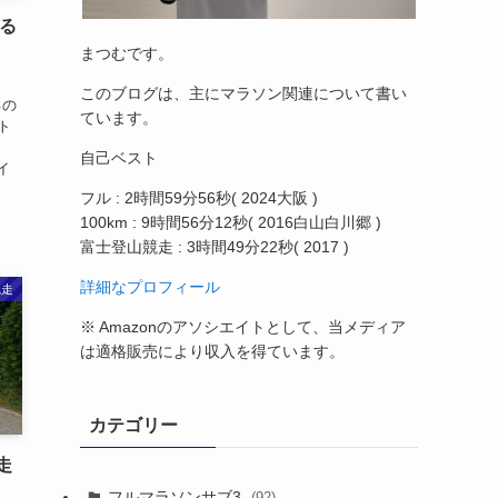
やる
まつむです。
。
このブログは、主にマラソン関連について書い
るの
ています。
ト
い
自己ベスト
イ
フル : 2時間59分56秒( 2024大阪 )
100km : 9時間56分12秒( 2016白山白川郷 )
富士登山競走 : 3時間49分22秒( 2017 )
詳細なプロフィール
完走
※ Amazonのアソシエイトとして、当メディア
は適格販売により収入を得ています。
カテゴリー
走
フルマラソンサブ3
(92)