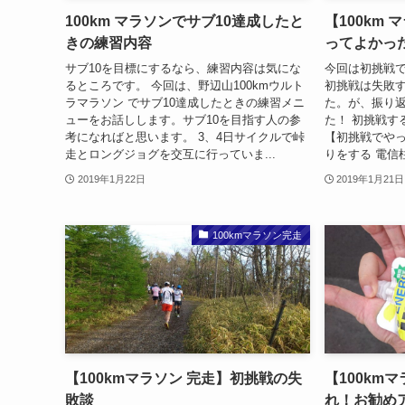
100km マラソンでサブ10達成したと
【100km
きの練習内容
ってよかっ
サブ10を目標にするなら、練習内容は気にな
今回は初挑戦
るところです。 今回は、野辺山100kmウルト
初挑戦は失敗
ラマラソン でサブ10達成したときの練習メニ
た。が、振り
ューをお話しします。サブ10を目指す人の参
た！ 初挑戦
考になればと思います。 3、4日サイクルで峠
【初挑戦でや
走とロングジョグを交互に行っていま...
りをする 電信柱
2019年1月22日
2019年1月21日
100kmマラソン完走
【100kmマラソン 完走】初挑戦の失
【100km
敗談
れ！お勧め