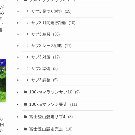
スが
(15)
サブ3 足つり対策
初め
走
(10)
サブ3 月間走行距離
同じ
書
(36)
サブ3 練習
(11)
サブ3 レース戦略
(12)
サブ3 対策
完走
(3)
サブ3 準備
(5)
サブ3 調整
100kmマラソンサブ10
(9)
100kmマラソン完走
(11)
富士登山競走サブ4
(8)
の
今回
富士登山競走完走
(10)
のた