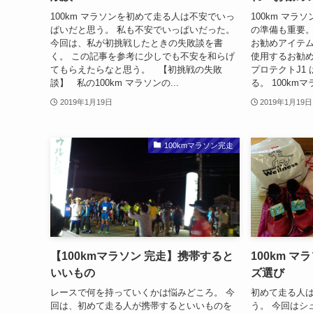
100km マラソンを初めて走る人は不安でいっ
100km マ
ぱいだと思う。 私も不安でいっぱいだった。
の準備も重要。
今回は、私が初挑戦したときの失敗談を書
お勧めアイテム
く。 この記事を参考に少しでも不安を和らげ
使用するお勧め
てもらえたらなと思う。 【初挑戦の失敗
プロテクトJ1
談】 私の100km マラソンの...
る。 100kmマラ
2019年1月19日
2019年1月19日
100kmマラソン完走
【100kmマラソン 完走】携帯すると
100km 
いいもの
ズ選び
レースで何を持っていくかは悩みどころ。 今
初めて走る人
回は、初めて走る人が携帯するといいものを
う。 今回は