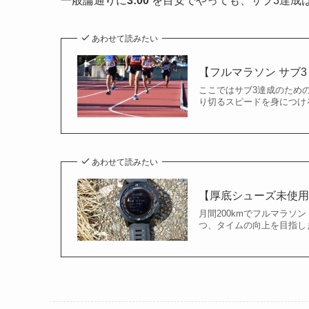
一般論通りに
3:00
を目安でやっても、サブ3達成
あわせて読みたい
【フルマラソン サブ3
ここではサブ3達成のための
り切るスピードを身につける
あわせて読みたい
【厚底シューズ未使用
月間200kmでフルマラソ
つ、タイムの向上を目指しま